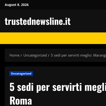
Skip
August 8, 2026
to
content
trustednewsline.it
Home
Uncategorized
5 sedi per servirti meglio: Mara
Uncategorized
5 sedi per servirti meg
Roma