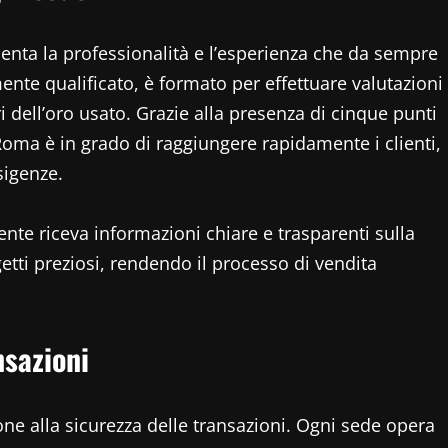
ta la professionalità e l’esperienza che da sempre
ente qualificato, è formato per effettuare valutazioni
i dell’oro usato. Grazie alla presenza di cinque punti
Roma è in grado di raggiungere rapidamente i clienti,
sigenze.
ente riceva informazioni chiare e trasparenti sulla
getti preziosi, rendendo il processo di vendita
nsazioni
 alla sicurezza delle transazioni. Ogni sede opera