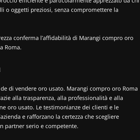
occio efficiente è particolarmente apprezzato da chi
li o oggetti preziosi, senza compromettere la
rezza conferma l’affidabilità di Marangi compro oro
 a Roma.
a
ecide di vendere oro usato. Marangi compro oro Roma
zie alla trasparenza, alla professionalità e alla
ne oro usato. Le testimonianze dei clienti e le
’azienda e rafforzano la certezza che scegliere
n partner serio e competente.