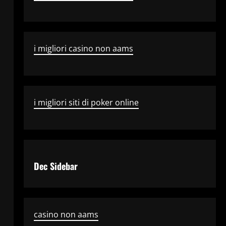
i migliori casino non aams
i migliori siti di poker online
Dec Sidebar
casino non aams