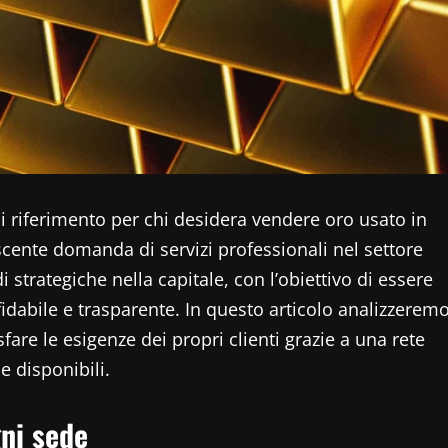
riferimento per chi desidera vendere oro usato in
scente domanda di servizi professionali nel settore
i strategiche nella capitale, con l’obiettivo di essere
affidabile e trasparente. In questo articolo analizzerem
fare le esigenze dei propri clienti grazie a una rete
e disponibili.
gni sede