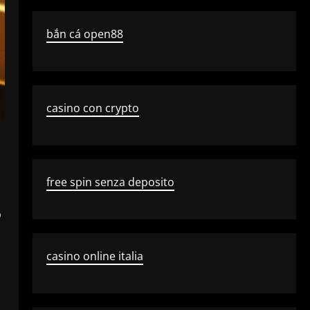
bắn cá open88
casino con crypto
free spin senza deposito
o
casino online italia