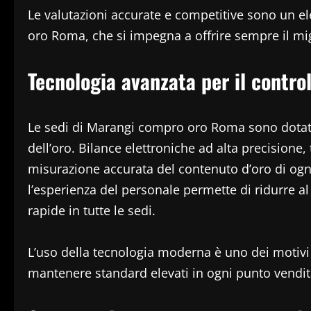
Le valutazioni accurate e competitive sono un 
oro Roma, che si impegna a offrire sempre il migli
Tecnologia avanzata per il control
Le sedi di Marangi compro oro Roma sono dotate 
dell’oro. Bilance elettroniche ad alta precisione,
misurazione accurata del contenuto d’oro di ogni
l’esperienza del personale permette di ridurre al m
rapide in tutte le sedi.
L’uso della tecnologia moderna è uno dei motiv
mantenere standard elevati in ogni punto vendit