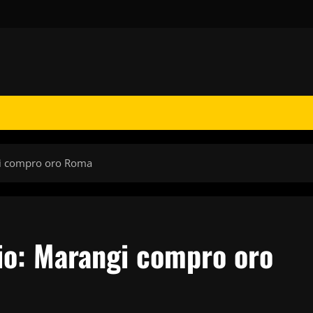
ngi compro oro Roma
lio: Marangi compro oro