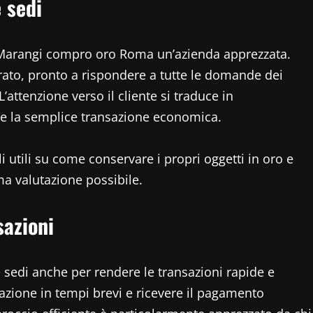
e sedi
de Marangi compro oro Roma un’azienda apprezzata.
ato, pronto a rispondere a tutte le domande dei
L’attenzione verso il cliente si traduce in
tre la semplice transazione economica.
li utili su come conservare i propri oggetti in oro e
a valutazione possibile.
sazioni
edi anche per rendere le transazioni rapide e
tazione in tempi brevi e ricevere il pagamento