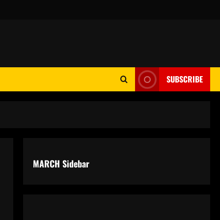
SUBSCRIBE
MARCH Sidebar