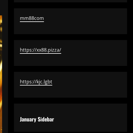
mm88com
https://xx88.pizza/
https://kjc.lgbt
January Sidebar